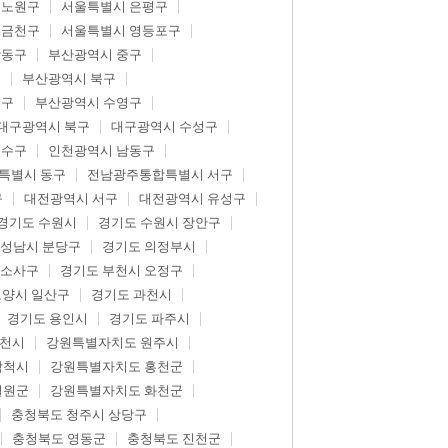
 노원구
서울특별시 은평구
 금천구
서울특별시 영등포구
강동구
부산광역시 중구
구
부산광역시 북구
제구
부산광역시 수영구
대구광역시 북구
대구광역시 수성구
연수구
인천광역시 남동구
특별시 동구
전남광주통합특별시 서구
구
대전광역시 서구
대전광역시 유성구
경기도 수원시
경기도 수원시 장안구
 성남시 분당구
경기도 의정부시
 소사구
경기도 부천시 오정구
고양시 일산구
경기도 과천시
경기도 용인시
경기도 파주시
춘천시
강원특별자치도 원주시
삼척시
강원특별자치도 홍천군
철원군
강원특별자치도 화천군
충청북도 청주시 상당구
충청북도 영동군
충청북도 진천군