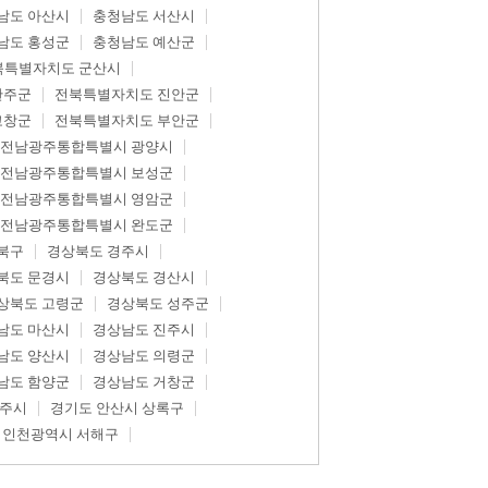
남도 아산시
충청남도 서산시
남도 홍성군
충청남도 예산군
북특별자치도 군산시
완주군
전북특별자치도 진안군
고창군
전북특별자치도 부안군
전남광주통합특별시 광양시
전남광주통합특별시 보성군
전남광주통합특별시 영암군
전남광주통합특별시 완도군
북구
경상북도 경주시
북도 문경시
경상북도 경산시
상북도 고령군
경상북도 성주군
남도 마산시
경상남도 진주시
남도 양산시
경상남도 의령군
남도 함양군
경상남도 거창군
광주시
경기도 안산시 상록구
인천광역시 서해구