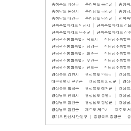
충청북도 괴산군
충청북도 음성군
충청북
충청남도 논산시
충청남도 금산군
충청남
충청남도 태안군
충청남도 당진군
전북특
전북특별자치도 익산시
전북특별자치도 정
전북특별자치도 무주군
전북특별자치도 장
전남광주통합특별시 목포시
전남광주통합특
전남광주통합특별시 담양군
전남광주통합특
전남광주통합특별시 화순군
전남광주통합특
전남광주통합특별시 무안군
전남광주통합특
전남광주통합특별시 진도군
전남광주통합특
경상북도 김천시
경상북도 안동시
경상북
대구광역시 군위군
경상북도 의성군
경상
경상북도 칠곡군
경상북도 예천군
경상북
경상남도 진해시
경상남도 통영시
경상남
경상남도 함안군
경상남도 창녕군
경상남
경상남도 합천군
제주도 제주시
제주도 
경기도 안산시 단원구
충청북도 증평군
충