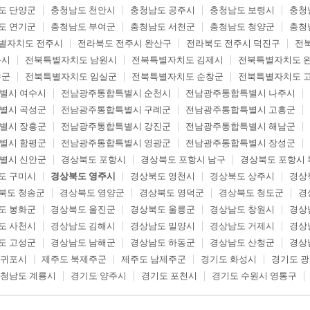
도 단양군
충청남도 천안시
충청남도 공주시
충청남도 보령시
충청
도 연기군
충청남도 부여군
충청남도 서천군
충청남도 청양군
충청
별자치도 전주시
전라북도 전주시 완산구
전라북도 전주시 덕진구
전
읍시
전북특별자치도 남원시
전북특별자치도 김제시
전북특별자치도 
수군
전북특별자치도 임실군
전북특별자치도 순창군
전북특별자치도 
별시 여수시
전남광주통합특별시 순천시
전남광주통합특별시 나주시
별시 곡성군
전남광주통합특별시 구례군
전남광주통합특별시 고흥군
별시 장흥군
전남광주통합특별시 강진군
전남광주통합특별시 해남군
별시 함평군
전남광주통합특별시 영광군
전남광주통합특별시 장성군
별시 신안군
경상북도 포항시
경상북도 포항시 남구
경상북도 포항시 
도 구미시
경상북도 영주시
경상북도 영천시
경상북도 상주시
경상
북도 청송군
경상북도 영양군
경상북도 영덕군
경상북도 청도군
경
도 봉화군
경상북도 울진군
경상북도 울릉군
경상남도 창원시
경상
도 사천시
경상남도 김해시
경상남도 밀양시
경상남도 거제시
경상
도 고성군
경상남도 남해군
경상남도 하동군
경상남도 산청군
경상
서귀포시
제주도 북제주군
제주도 남제주군
경기도 화성시
경기도 
청남도 계룡시
경기도 양주시
경기도 포천시
경기도 수원시 영통구