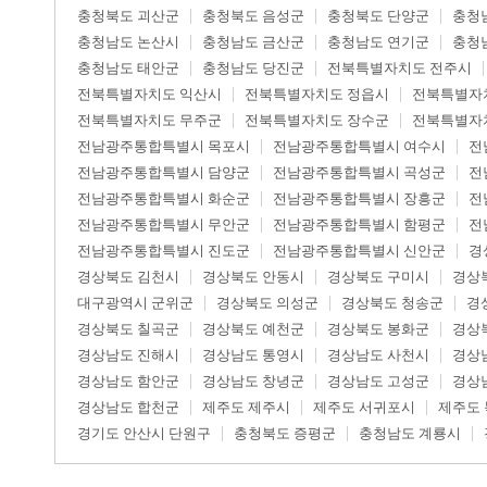
충청북도 괴산군
충청북도 음성군
충청북도 단양군
충청
충청남도 논산시
충청남도 금산군
충청남도 연기군
충청
충청남도 태안군
충청남도 당진군
전북특별자치도 전주시
전북특별자치도 익산시
전북특별자치도 정읍시
전북특별자
전북특별자치도 무주군
전북특별자치도 장수군
전북특별자
전남광주통합특별시 목포시
전남광주통합특별시 여수시
전
전남광주통합특별시 담양군
전남광주통합특별시 곡성군
전
전남광주통합특별시 화순군
전남광주통합특별시 장흥군
전
전남광주통합특별시 무안군
전남광주통합특별시 함평군
전
전남광주통합특별시 진도군
전남광주통합특별시 신안군
경
경상북도 김천시
경상북도 안동시
경상북도 구미시
경상
대구광역시 군위군
경상북도 의성군
경상북도 청송군
경
경상북도 칠곡군
경상북도 예천군
경상북도 봉화군
경상
경상남도 진해시
경상남도 통영시
경상남도 사천시
경상
경상남도 함안군
경상남도 창녕군
경상남도 고성군
경상
경상남도 합천군
제주도 제주시
제주도 서귀포시
제주도
경기도 안산시 단원구
충청북도 증평군
충청남도 계룡시