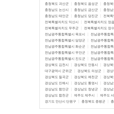
충청북도 괴산군
충청북도 음성군
충청북
충청남도 논산시
충청남도 금산군
충청남
충청남도 태안군
충청남도 당진군
전북특
전북특별자치도 익산시
전북특별자치도 정
전북특별자치도 무주군
전북특별자치도 장
전남광주통합특별시 목포시
전남광주통합특
전남광주통합특별시 담양군
전남광주통합특
전남광주통합특별시 화순군
전남광주통합특
전남광주통합특별시 무안군
전남광주통합특
전남광주통합특별시 진도군
전남광주통합특
경상북도 김천시
경상북도 안동시
경상북
대구광역시 군위군
경상북도 의성군
경상
경상북도 칠곡군
경상북도 예천군
경상북
경상남도 진해시
경상남도 통영시
경상남
경상남도 함안군
경상남도 창녕군
경상남
경상남도 합천군
제주도 제주시
제주도 
경기도 안산시 단원구
충청북도 증평군
충