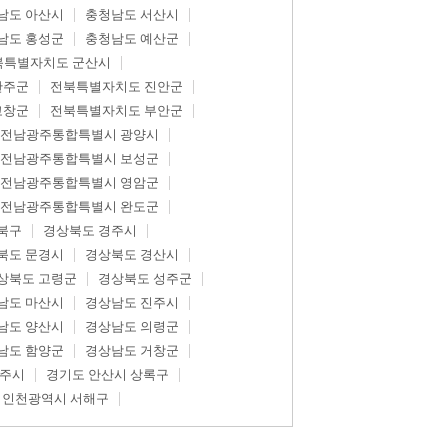
남도 아산시
충청남도 서산시
남도 홍성군
충청남도 예산군
북특별자치도 군산시
완주군
전북특별자치도 진안군
고창군
전북특별자치도 부안군
전남광주통합특별시 광양시
전남광주통합특별시 보성군
전남광주통합특별시 영암군
전남광주통합특별시 완도군
북구
경상북도 경주시
북도 문경시
경상북도 경산시
상북도 고령군
경상북도 성주군
남도 마산시
경상남도 진주시
남도 양산시
경상남도 의령군
남도 함양군
경상남도 거창군
광주시
경기도 안산시 상록구
인천광역시 서해구