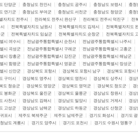
도 단양군
충청남도 천안시
충청남도 공주시
충청남도 보령시
충청
도 연기군
충청남도 부여군
충청남도 서천군
충청남도 청양군
충청
별자치도 전주시
전라북도 전주시 완산구
전라북도 전주시 덕진구
전
읍시
전북특별자치도 남원시
전북특별자치도 김제시
전북특별자치도 
수군
전북특별자치도 임실군
전북특별자치도 순창군
전북특별자치도 
별시 여수시
전남광주통합특별시 순천시
전남광주통합특별시 나주시
별시 곡성군
전남광주통합특별시 구례군
전남광주통합특별시 고흥군
별시 장흥군
전남광주통합특별시 강진군
전남광주통합특별시 해남군
별시 함평군
전남광주통합특별시 영광군
전남광주통합특별시 장성군
별시 신안군
경상북도 포항시
경상북도 포항시 남구
경상북도 포항시 
도 구미시
경상북도 영주시
경상북도 영천시
경상북도 상주시
경상
북도 청송군
경상북도 영양군
경상북도 영덕군
경상북도 청도군
경
도 봉화군
경상북도 울진군
경상북도 울릉군
경상남도 창원시
경상
도 사천시
경상남도 김해시
경상남도 밀양시
경상남도 거제시
경상
도 고성군
경상남도 남해군
경상남도 하동군
경상남도 산청군
경상
서귀포시
제주도 북제주군
제주도 남제주군
경기도 화성시
경기도 
청남도 계룡시
경기도 양주시
경기도 포천시
경기도 수원시 영통구