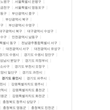
 노원구
서울특별시 은평구
 금천구
서울특별시 영등포구
강동구
부산광역시 중구
구
부산광역시 북구
제구
부산광역시 수영구
대구광역시 북구
대구광역시 수성구
연수구
인천광역시 남동구
특별시 동구
전남광주통합특별시 서구
구
대전광역시 서구
대전광역시 유성구
경기도 수원시
경기도 수원시 장안구
 성남시 분당구
경기도 의정부시
 소사구
경기도 부천시 오정구
고양시 일산구
경기도 과천시
경기도 용인시
경기도 파주시
춘천시
강원특별자치도 원주시
삼척시
강원특별자치도 홍천군
철원군
강원특별자치도 화천군
충청북도 청주시 상당구
충청북도 영동군
충청북도 진천군