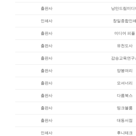
출판사
낭만드림미디
인쇄사
창일종합인
출판사
미디어 피플
출판사
유천도사
출판사
감승교육연구
출판사
양봉여리
출판사
모셔너리
출판사
다름북스
출판사
띵크블룸
출판사
대동서점
인쇄사
후니테크