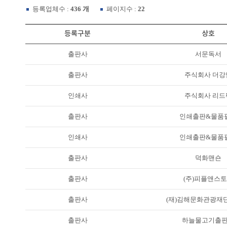
등록업체수 :
436 개
페이지수 :
22
등록구분
상호
출판사
서문독서
출판사
주식회사 더강
인쇄사
주식회사 리드
출판사
인쇄출판&물품
인쇄사
인쇄출판&물품
출판사
덕화맨숀
출판사
(주)피플앤스
출판사
(재)김해문화관광재
출판사
하늘물고기출