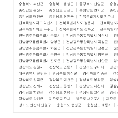
충청북도 괴산군
충청북도 음성군
충청북도 단양군
충청
충청남도 논산시
충청남도 금산군
충청남도 연기군
충청
충청남도 태안군
충청남도 당진군
전북특별자치도 전주시
전북특별자치도 익산시
전북특별자치도 정읍시
전북특별자
전북특별자치도 무주군
전북특별자치도 장수군
전북특별자
전남광주통합특별시 목포시
전남광주통합특별시 여수시
전
전남광주통합특별시 담양군
전남광주통합특별시 곡성군
전
전남광주통합특별시 화순군
전남광주통합특별시 장흥군
전
전남광주통합특별시 무안군
전남광주통합특별시 함평군
전
전남광주통합특별시 진도군
전남광주통합특별시 신안군
경
경상북도 김천시
경상북도 안동시
경상북도 구미시
경상
대구광역시 군위군
경상북도 의성군
경상북도 청송군
경
경상북도 칠곡군
경상북도 예천군
경상북도 봉화군
경상
경상남도 진해시
경상남도 통영시
경상남도 사천시
경상
경상남도 함안군
경상남도 창녕군
경상남도 고성군
경상
경상남도 합천군
제주도 제주시
제주도 서귀포시
제주도
경기도 안산시 단원구
충청북도 증평군
충청남도 계룡시