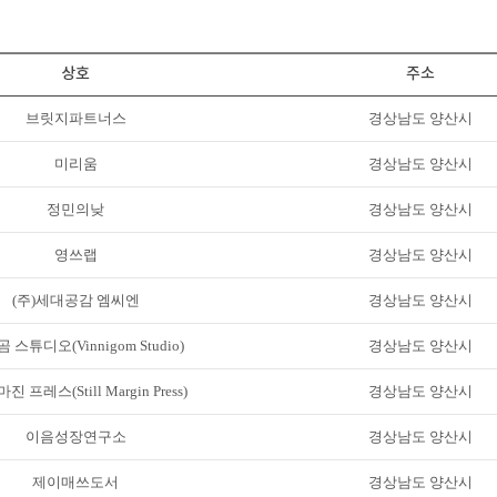
상호
주소
브릿지파트너스
경상남도 양산시
미리움
경상남도 양산시
정민의낮
경상남도 양산시
영쓰랩
경상남도 양산시
(주)세대공감 엠씨엔
경상남도 양산시
 스튜디오(Vinnigom Studio)
경상남도 양산시
진 프레스(Still Margin Press)
경상남도 양산시
이음성장연구소
경상남도 양산시
제이매쓰도서
경상남도 양산시