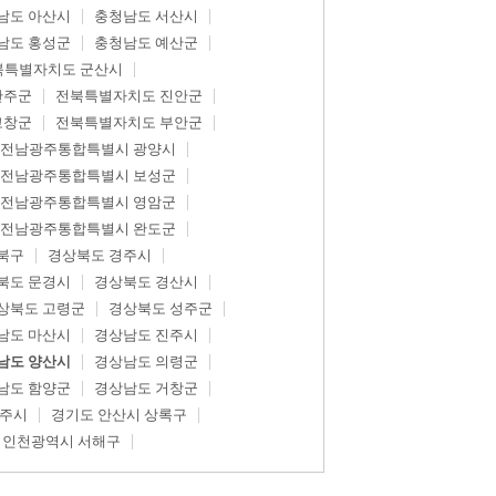
남도 아산시
충청남도 서산시
남도 홍성군
충청남도 예산군
북특별자치도 군산시
완주군
전북특별자치도 진안군
고창군
전북특별자치도 부안군
전남광주통합특별시 광양시
전남광주통합특별시 보성군
전남광주통합특별시 영암군
전남광주통합특별시 완도군
북구
경상북도 경주시
북도 문경시
경상북도 경산시
상북도 고령군
경상북도 성주군
남도 마산시
경상남도 진주시
남도 양산시
경상남도 의령군
남도 함양군
경상남도 거창군
광주시
경기도 안산시 상록구
인천광역시 서해구