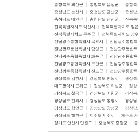
충청북도 괴산군
충청북도 음성군
충청북
충청남도 논산시
충청남도 금산군
충청남
충청남도 태안군
충청남도 당진군
전북특
전북특별자치도 익산시
전북특별자치도 정
전북특별자치도 무주군
전북특별자치도 장
전남광주통합특별시 목포시
전남광주통합특
전남광주통합특별시 담양군
전남광주통합특
전남광주통합특별시 화순군
전남광주통합특
전남광주통합특별시 무안군
전남광주통합특
전남광주통합특별시 진도군
전남광주통합특
경상북도 김천시
경상북도 안동시
경상북
대구광역시 군위군
경상북도 의성군
경상
경상북도 칠곡군
경상북도 예천군
경상북
경상남도 진해시
경상남도 통영시
경상남
경상남도 함안군
경상남도 창녕군
경상남
경상남도 합천군
제주도 제주시
제주도 
경기도 안산시 단원구
충청북도 증평군
충