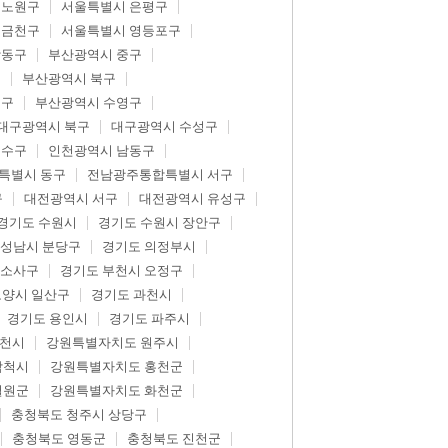
 노원구
서울특별시 은평구
 금천구
서울특별시 영등포구
강동구
부산광역시 중구
구
부산광역시 북구
제구
부산광역시 수영구
대구광역시 북구
대구광역시 수성구
연수구
인천광역시 남동구
특별시 동구
전남광주통합특별시 서구
구
대전광역시 서구
대전광역시 유성구
경기도 수원시
경기도 수원시 장안구
 성남시 분당구
경기도 의정부시
 소사구
경기도 부천시 오정구
고양시 일산구
경기도 과천시
경기도 용인시
경기도 파주시
춘천시
강원특별자치도 원주시
삼척시
강원특별자치도 홍천군
철원군
강원특별자치도 화천군
충청북도 청주시 상당구
충청북도 영동군
충청북도 진천군