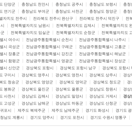
도 단양군
충청남도 천안시
충청남도 공주시
충청남도 보령시
충청
도 연기군
충청남도 부여군
충청남도 서천군
충청남도 청양군
충청
별자치도 전주시
전라북도 전주시 완산구
전라북도 전주시 덕진구
전
읍시
전북특별자치도 남원시
전북특별자치도 김제시
전북특별자치도 
수군
전북특별자치도 임실군
전북특별자치도 순창군
전북특별자치도 
별시 여수시
전남광주통합특별시 순천시
전남광주통합특별시 나주시
별시 곡성군
전남광주통합특별시 구례군
전남광주통합특별시 고흥군
별시 장흥군
전남광주통합특별시 강진군
전남광주통합특별시 해남군
별시 함평군
전남광주통합특별시 영광군
전남광주통합특별시 장성군
별시 신안군
경상북도 포항시
경상북도 포항시 남구
경상북도 포항시 
도 구미시
경상북도 영주시
경상북도 영천시
경상북도 상주시
경상
북도 청송군
경상북도 영양군
경상북도 영덕군
경상북도 청도군
경
도 봉화군
경상북도 울진군
경상북도 울릉군
경상남도 창원시
경상
도 사천시
경상남도 김해시
경상남도 밀양시
경상남도 거제시
경상
도 고성군
경상남도 남해군
경상남도 하동군
경상남도 산청군
경상
서귀포시
제주도 북제주군
제주도 남제주군
경기도 화성시
경기도 
청남도 계룡시
경기도 양주시
경기도 포천시
경기도 수원시 영통구