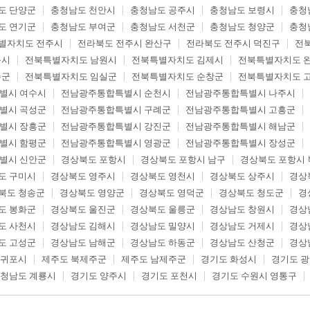
도 단양군
충청남도 천안시
충청남도 공주시
충청남도 보령시
충청
도 연기군
충청남도 부여군
충청남도 서천군
충청남도 청양군
충청
별자치도 전주시
전라북도 전주시 완산구
전라북도 전주시 덕진구
전
읍시
전북특별자치도 남원시
전북특별자치도 김제시
전북특별자치도 
수군
전북특별자치도 임실군
전북특별자치도 순창군
전북특별자치도 
별시 여수시
전남광주통합특별시 순천시
전남광주통합특별시 나주시
별시 곡성군
전남광주통합특별시 구례군
전남광주통합특별시 고흥군
별시 장흥군
전남광주통합특별시 강진군
전남광주통합특별시 해남군
별시 함평군
전남광주통합특별시 영광군
전남광주통합특별시 장성군
별시 신안군
경상북도 포항시
경상북도 포항시 남구
경상북도 포항시 
도 구미시
경상북도 영주시
경상북도 영천시
경상북도 상주시
경상
북도 청송군
경상북도 영양군
경상북도 영덕군
경상북도 청도군
경
도 봉화군
경상북도 울진군
경상북도 울릉군
경상남도 창원시
경상
도 사천시
경상남도 김해시
경상남도 밀양시
경상남도 거제시
경상
도 고성군
경상남도 남해군
경상남도 하동군
경상남도 산청군
경상
서귀포시
제주도 북제주군
제주도 남제주군
경기도 화성시
경기도 
청남도 계룡시
경기도 양주시
경기도 포천시
경기도 수원시 영통구