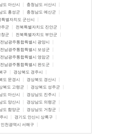
남도 아산시
충청남도 서산시
남도 홍성군
충청남도 예산군
북특별자치도 군산시
완주군
전북특별자치도 진안군
고창군
전북특별자치도 부안군
전남광주통합특별시 광양시
전남광주통합특별시 보성군
전남광주통합특별시 영암군
전남광주통합특별시 완도군
북구
경상북도 경주시
북도 문경시
경상북도 경산시
상북도 고령군
경상북도 성주군
남도 마산시
경상남도 진주시
남도 양산시
경상남도 의령군
남도 함양군
경상남도 거창군
광주시
경기도 안산시 상록구
인천광역시 서해구