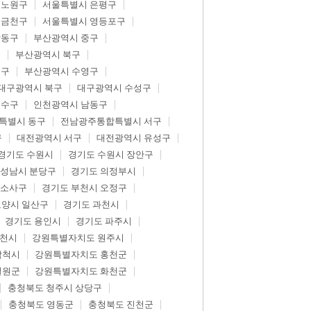
 노원구
서울특별시 은평구
 금천구
서울특별시 영등포구
강동구
부산광역시 중구
구
부산광역시 북구
제구
부산광역시 수영구
대구광역시 북구
대구광역시 수성구
연수구
인천광역시 남동구
특별시 동구
전남광주통합특별시 서구
구
대전광역시 서구
대전광역시 유성구
경기도 수원시
경기도 수원시 장안구
 성남시 분당구
경기도 의정부시
 소사구
경기도 부천시 오정구
고양시 일산구
경기도 과천시
경기도 용인시
경기도 파주시
춘천시
강원특별자치도 원주시
삼척시
강원특별자치도 홍천군
철원군
강원특별자치도 화천군
충청북도 청주시 상당구
충청북도 영동군
충청북도 진천군