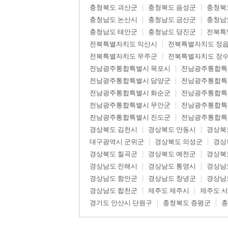
충청북도 괴산군
충청북도 음성군
충청북
충청남도 논산시
충청남도 금산군
충청남
충청남도 태안군
충청남도 당진군
전북특
전북특별자치도 익산시
전북특별자치도 정
전북특별자치도 무주군
전북특별자치도 장
전남광주통합특별시 목포시
전남광주통합특
전남광주통합특별시 담양군
전남광주통합특
전남광주통합특별시 화순군
전남광주통합특
전남광주통합특별시 무안군
전남광주통합특
전남광주통합특별시 진도군
전남광주통합특
경상북도 김천시
경상북도 안동시
경상북
대구광역시 군위군
경상북도 의성군
경상
경상북도 칠곡군
경상북도 예천군
경상북
경상남도 진해시
경상남도 통영시
경상남
경상남도 함안군
경상남도 창녕군
경상남
경상남도 합천군
제주도 제주시
제주도 
경기도 안산시 단원구
충청북도 증평군
충