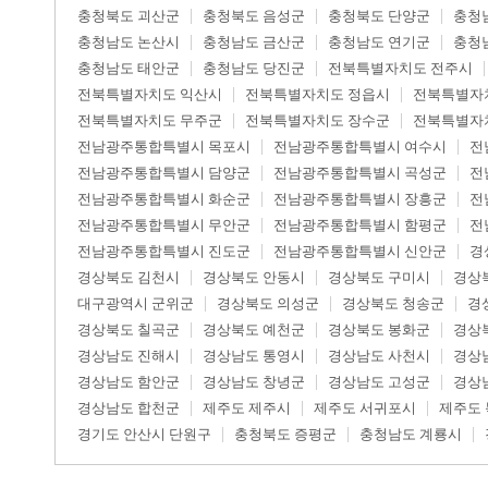
충청북도 괴산군
충청북도 음성군
충청북도 단양군
충청
충청남도 논산시
충청남도 금산군
충청남도 연기군
충청
충청남도 태안군
충청남도 당진군
전북특별자치도 전주시
전북특별자치도 익산시
전북특별자치도 정읍시
전북특별자
전북특별자치도 무주군
전북특별자치도 장수군
전북특별자
전남광주통합특별시 목포시
전남광주통합특별시 여수시
전
전남광주통합특별시 담양군
전남광주통합특별시 곡성군
전
전남광주통합특별시 화순군
전남광주통합특별시 장흥군
전
전남광주통합특별시 무안군
전남광주통합특별시 함평군
전
전남광주통합특별시 진도군
전남광주통합특별시 신안군
경
경상북도 김천시
경상북도 안동시
경상북도 구미시
경상
대구광역시 군위군
경상북도 의성군
경상북도 청송군
경
경상북도 칠곡군
경상북도 예천군
경상북도 봉화군
경상
경상남도 진해시
경상남도 통영시
경상남도 사천시
경상
경상남도 함안군
경상남도 창녕군
경상남도 고성군
경상
경상남도 합천군
제주도 제주시
제주도 서귀포시
제주도
경기도 안산시 단원구
충청북도 증평군
충청남도 계룡시