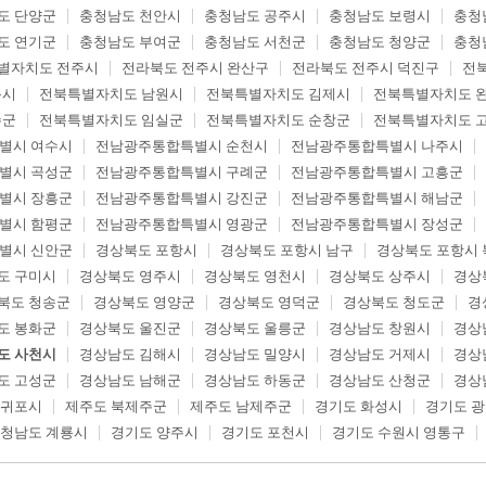
도 단양군
충청남도 천안시
충청남도 공주시
충청남도 보령시
충청
도 연기군
충청남도 부여군
충청남도 서천군
충청남도 청양군
충청
별자치도 전주시
전라북도 전주시 완산구
전라북도 전주시 덕진구
전
읍시
전북특별자치도 남원시
전북특별자치도 김제시
전북특별자치도 
수군
전북특별자치도 임실군
전북특별자치도 순창군
전북특별자치도 
별시 여수시
전남광주통합특별시 순천시
전남광주통합특별시 나주시
별시 곡성군
전남광주통합특별시 구례군
전남광주통합특별시 고흥군
별시 장흥군
전남광주통합특별시 강진군
전남광주통합특별시 해남군
별시 함평군
전남광주통합특별시 영광군
전남광주통합특별시 장성군
별시 신안군
경상북도 포항시
경상북도 포항시 남구
경상북도 포항시 
도 구미시
경상북도 영주시
경상북도 영천시
경상북도 상주시
경상
북도 청송군
경상북도 영양군
경상북도 영덕군
경상북도 청도군
경
도 봉화군
경상북도 울진군
경상북도 울릉군
경상남도 창원시
경상
도 사천시
경상남도 김해시
경상남도 밀양시
경상남도 거제시
경상
도 고성군
경상남도 남해군
경상남도 하동군
경상남도 산청군
경상
서귀포시
제주도 북제주군
제주도 남제주군
경기도 화성시
경기도 
청남도 계룡시
경기도 양주시
경기도 포천시
경기도 수원시 영통구