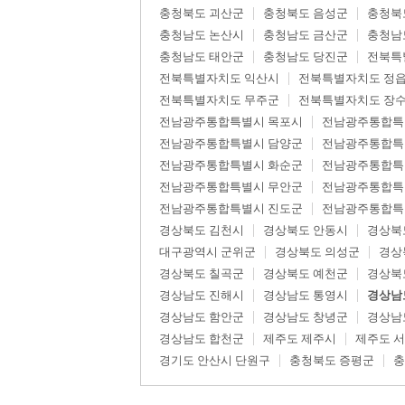
충청북도 괴산군
충청북도 음성군
충청북
충청남도 논산시
충청남도 금산군
충청남
충청남도 태안군
충청남도 당진군
전북특
전북특별자치도 익산시
전북특별자치도 정
전북특별자치도 무주군
전북특별자치도 장
전남광주통합특별시 목포시
전남광주통합특
전남광주통합특별시 담양군
전남광주통합특
전남광주통합특별시 화순군
전남광주통합특
전남광주통합특별시 무안군
전남광주통합특
전남광주통합특별시 진도군
전남광주통합특
경상북도 김천시
경상북도 안동시
경상북
대구광역시 군위군
경상북도 의성군
경상
경상북도 칠곡군
경상북도 예천군
경상북
경상남도 진해시
경상남도 통영시
경상남
경상남도 함안군
경상남도 창녕군
경상남
경상남도 합천군
제주도 제주시
제주도 
경기도 안산시 단원구
충청북도 증평군
충