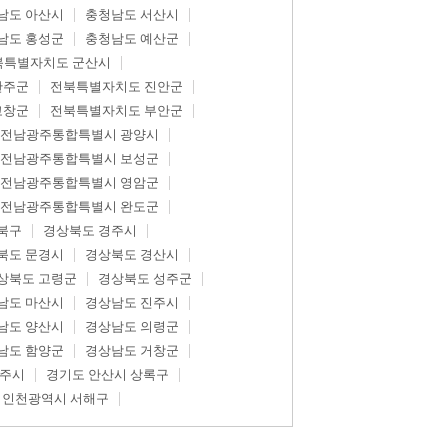
남도 아산시
충청남도 서산시
남도 홍성군
충청남도 예산군
북특별자치도 군산시
완주군
전북특별자치도 진안군
고창군
전북특별자치도 부안군
전남광주통합특별시 광양시
전남광주통합특별시 보성군
전남광주통합특별시 영암군
전남광주통합특별시 완도군
북구
경상북도 경주시
북도 문경시
경상북도 경산시
상북도 고령군
경상북도 성주군
남도 마산시
경상남도 진주시
남도 양산시
경상남도 의령군
남도 함양군
경상남도 거창군
광주시
경기도 안산시 상록구
인천광역시 서해구