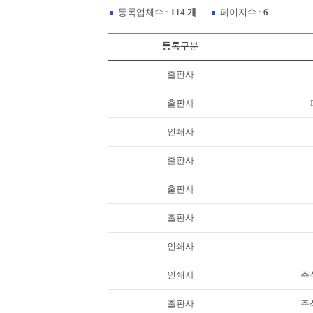
등록업체수 :
114 개
페이지수 :
6
등록구분
출판사
출판사
인쇄사
출판사
출판사
출판사
인쇄사
인쇄사
주
출판사
주