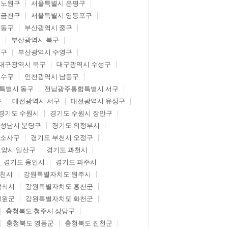
 노원구
서울특별시 은평구
 금천구
서울특별시 영등포구
강동구
부산광역시 중구
구
부산광역시 북구
제구
부산광역시 수영구
대구광역시 북구
대구광역시 수성구
연수구
인천광역시 남동구
특별시 동구
전남광주통합특별시 서구
구
대전광역시 서구
대전광역시 유성구
경기도 수원시
경기도 수원시 장안구
 성남시 분당구
경기도 의정부시
 소사구
경기도 부천시 오정구
고양시 일산구
경기도 과천시
경기도 용인시
경기도 파주시
춘천시
강원특별자치도 원주시
삼척시
강원특별자치도 홍천군
철원군
강원특별자치도 화천군
충청북도 청주시 상당구
충청북도 영동군
충청북도 진천군