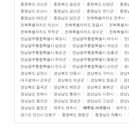
충청북도 괴산군
충청북도 음성군
충청북도 단양군
충청
충청남도 논산시
충청남도 금산군
충청남도 연기군
충청
충청남도 태안군
충청남도 당진군
전북특별자치도 전주시
전북특별자치도 익산시
전북특별자치도 정읍시
전북특별자
전북특별자치도 무주군
전북특별자치도 장수군
전북특별자
전남광주통합특별시 목포시
전남광주통합특별시 여수시
전
전남광주통합특별시 담양군
전남광주통합특별시 곡성군
전
전남광주통합특별시 화순군
전남광주통합특별시 장흥군
전
전남광주통합특별시 무안군
전남광주통합특별시 함평군
전
전남광주통합특별시 진도군
전남광주통합특별시 신안군
경
경상북도 김천시
경상북도 안동시
경상북도 구미시
경상
대구광역시 군위군
경상북도 의성군
경상북도 청송군
경
경상북도 칠곡군
경상북도 예천군
경상북도 봉화군
경상
경상남도 진해시
경상남도 통영시
경상남도 사천시
경상
경상남도 함안군
경상남도 창녕군
경상남도 고성군
경상
경상남도 합천군
제주도 제주시
제주도 서귀포시
제주도
경기도 안산시 단원구
충청북도 증평군
충청남도 계룡시