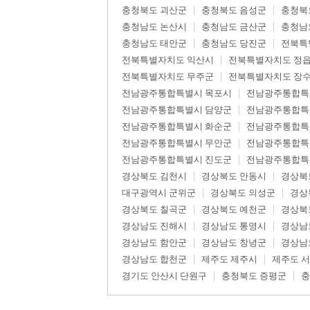
충청북도 괴산군
충청북도 음성군
충청북
충청남도 논산시
충청남도 금산군
충청남
충청남도 태안군
충청남도 당진군
전북특
전북특별자치도 익산시
전북특별자치도 정
전북특별자치도 무주군
전북특별자치도 장
전남광주통합특별시 목포시
전남광주통합특
전남광주통합특별시 담양군
전남광주통합특
전남광주통합특별시 화순군
전남광주통합특
전남광주통합특별시 무안군
전남광주통합특
전남광주통합특별시 진도군
전남광주통합특
경상북도 김천시
경상북도 안동시
경상북
대구광역시 군위군
경상북도 의성군
경상
경상북도 칠곡군
경상북도 예천군
경상북
경상남도 진해시
경상남도 통영시
경상남
경상남도 함안군
경상남도 창녕군
경상남
경상남도 합천군
제주도 제주시
제주도 
경기도 안산시 단원구
충청북도 증평군
충