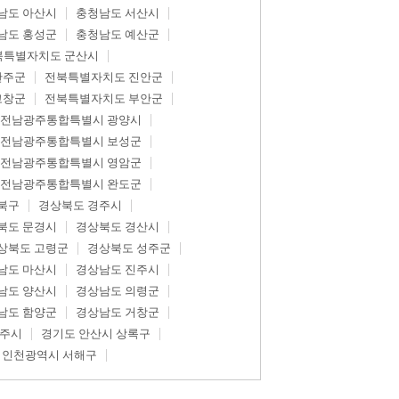
남도 아산시
충청남도 서산시
남도 홍성군
충청남도 예산군
북특별자치도 군산시
완주군
전북특별자치도 진안군
고창군
전북특별자치도 부안군
전남광주통합특별시 광양시
전남광주통합특별시 보성군
전남광주통합특별시 영암군
전남광주통합특별시 완도군
북구
경상북도 경주시
북도 문경시
경상북도 경산시
상북도 고령군
경상북도 성주군
남도 마산시
경상남도 진주시
남도 양산시
경상남도 의령군
남도 함양군
경상남도 거창군
광주시
경기도 안산시 상록구
인천광역시 서해구