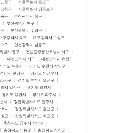
 노원구
서울특별시 은평구
 금천구
서울특별시 영등포구
강동구
부산광역시 중구
구
부산광역시 북구
제구
부산광역시 수영구
대구광역시 북구
대구광역시 수성구
연수구
인천광역시 남동구
특별시 동구
전남광주통합특별시 서구
구
대전광역시 서구
대전광역시 유성구
경기도 수원시
경기도 수원시 장안구
 성남시 분당구
경기도 의정부시
 소사구
경기도 부천시 오정구
고양시 일산구
경기도 과천시
경기도 용인시
경기도 파주시
춘천시
강원특별자치도 원주시
삼척시
강원특별자치도 홍천군
철원군
강원특별자치도 화천군
충청북도 청주시 상당구
충청북도 영동군
충청북도 진천군