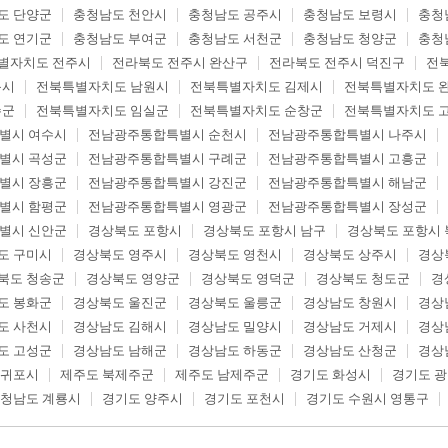
도 단양군
충청남도 천안시
충청남도 공주시
충청남도 보령시
충청
도 연기군
충청남도 부여군
충청남도 서천군
충청남도 청양군
충청
별자치도 전주시
전라북도 전주시 완산구
전라북도 전주시 덕진구
전
읍시
전북특별자치도 남원시
전북특별자치도 김제시
전북특별자치도 
수군
전북특별자치도 임실군
전북특별자치도 순창군
전북특별자치도 
별시 여수시
전남광주통합특별시 순천시
전남광주통합특별시 나주시
별시 곡성군
전남광주통합특별시 구례군
전남광주통합특별시 고흥군
별시 장흥군
전남광주통합특별시 강진군
전남광주통합특별시 해남군
별시 함평군
전남광주통합특별시 영광군
전남광주통합특별시 장성군
별시 신안군
경상북도 포항시
경상북도 포항시 남구
경상북도 포항시 
도 구미시
경상북도 영주시
경상북도 영천시
경상북도 상주시
경상
북도 청송군
경상북도 영양군
경상북도 영덕군
경상북도 청도군
경
도 봉화군
경상북도 울진군
경상북도 울릉군
경상남도 창원시
경상
도 사천시
경상남도 김해시
경상남도 밀양시
경상남도 거제시
경상
도 고성군
경상남도 남해군
경상남도 하동군
경상남도 산청군
경상
서귀포시
제주도 북제주군
제주도 남제주군
경기도 화성시
경기도 
청남도 계룡시
경기도 양주시
경기도 포천시
경기도 수원시 영통구