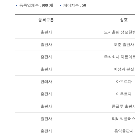
등록업체수 :
999 개
페이지수 :
50
등록구분
상호
출판사
도서출판 성모한
출판사
포춘 출판사
출판사
주식회사 히든아
출판사
이성과 본질
인쇄사
아우르다
출판사
아우르다
출판사
콤플루 출판
출판사
티비씨플러
출판사
홍익출판사