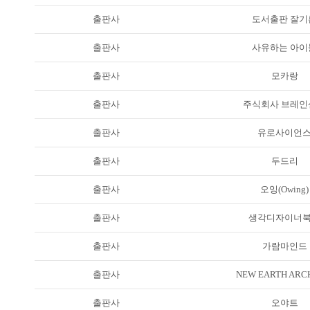
출판사
도서출판 잘기
출판사
사유하는 아이
출판사
모카랑
출판사
주식회사 브레인
출판사
유로사이언
출판사
두드리
출판사
오잉(Owing)
출판사
생각디자이너
출판사
가람마인드
출판사
NEW EARTH ARC
출판사
오야트