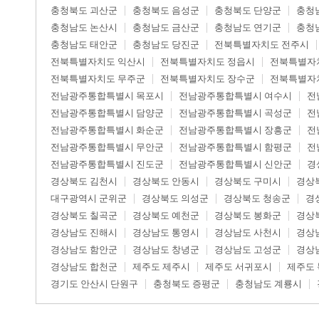
충청북도 괴산군
충청북도 음성군
충청북도 단양군
충청
충청남도 논산시
충청남도 금산군
충청남도 연기군
충청
충청남도 태안군
충청남도 당진군
전북특별자치도 전주시
전북특별자치도 익산시
전북특별자치도 정읍시
전북특별자
전북특별자치도 무주군
전북특별자치도 장수군
전북특별자
전남광주통합특별시 목포시
전남광주통합특별시 여수시
전
전남광주통합특별시 담양군
전남광주통합특별시 곡성군
전
전남광주통합특별시 화순군
전남광주통합특별시 장흥군
전
전남광주통합특별시 무안군
전남광주통합특별시 함평군
전
전남광주통합특별시 진도군
전남광주통합특별시 신안군
경
경상북도 김천시
경상북도 안동시
경상북도 구미시
경상
대구광역시 군위군
경상북도 의성군
경상북도 청송군
경
경상북도 칠곡군
경상북도 예천군
경상북도 봉화군
경상
경상남도 진해시
경상남도 통영시
경상남도 사천시
경상
경상남도 함안군
경상남도 창녕군
경상남도 고성군
경상
경상남도 합천군
제주도 제주시
제주도 서귀포시
제주도
경기도 안산시 단원구
충청북도 증평군
충청남도 계룡시